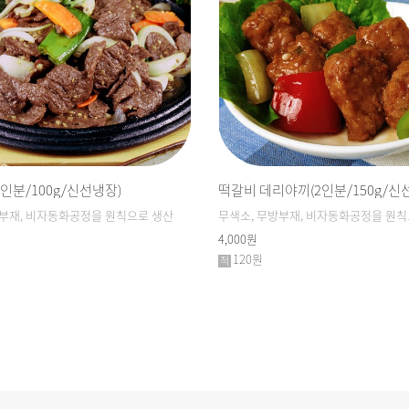
인분/100g/신선냉장)
떡갈비 데리야끼(2인분/150g/신
방부재, 비자동화공정을 원칙으로 생산
무색소, 무방부재, 비자동화공정을 원칙
4,000원
120원