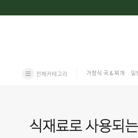
가정식 국 & 찌개
밑
전체카테고리
 채소와 야채는