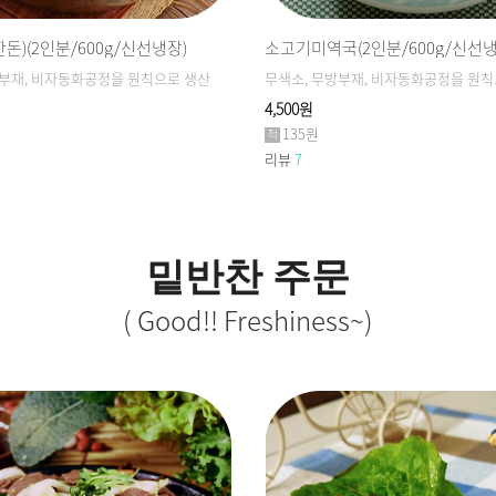
돈)(2인분/600g/신선냉장)
소고기미역국(2인분/600g/신선냉
방부재, 비자동화공정을 원칙으로 생산
무색소, 무방부재, 비자동화공정을 원칙
4,500원
135원
리뷰
7
밑반찬 주문
( Good!! Freshiness~)