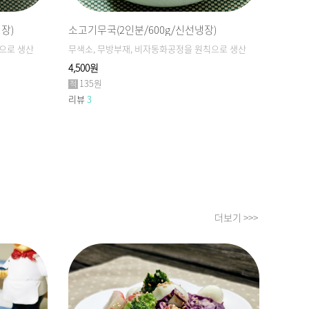
장)
소고기무국(2인분/600g/신선냉장)
어묵탕(
으로 생산
무색소, 무방부재, 비자동화공정을 원칙으로 생산
무색소,
4,500원
4,500
135원
135
리뷰
3
리뷰
1
더보기 >>>