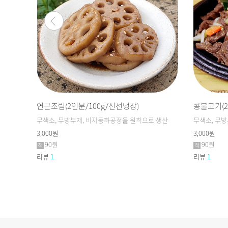
)
연근조림(2인분/100g/신선냉장)
콩불고기(2
 생산
무색소, 무방부재, 비자동화공정을 원칙으로 생산
무색소, 무
3,000원
3,000원
90원
90원
리뷰
1
리뷰
1