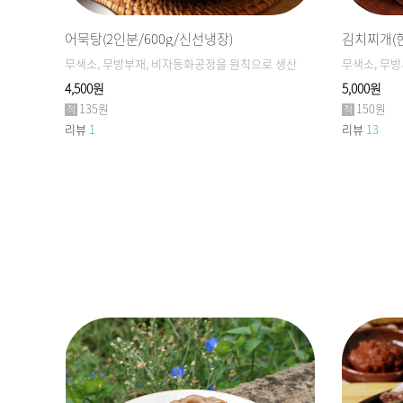
어묵탕(2인분/600g/신선냉장)
김치찌개(한
 생산
무색소, 무방부재, 비자동화공정을 원칙으로 생산
무색소, 무
4,500원
5,000원
135원
150원
리뷰
1
리뷰
13