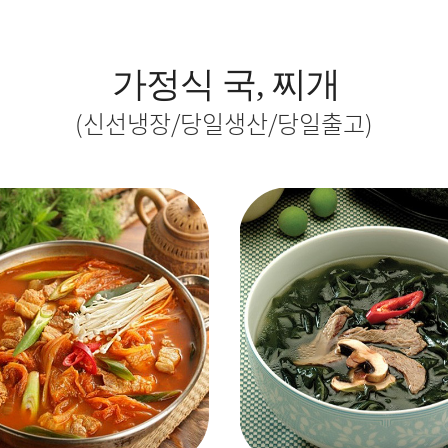
가정식 국, 찌개
(신선냉장/당일생산/당일출고)