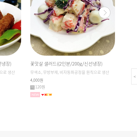
선냉장)
꽃맛살 샐러드((2인분/200g/신선냉장)
연근조
으로 생산
무색소, 무방부재, 비자동화공정을 원칙으로 생산
무색소,
<
4,000원
3,000
120원
90원
리뷰
1