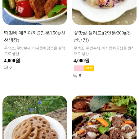
떡갈비 데리야끼(2인분/150g/신
꽃맛살 샐러드((2인분/200g/신
선냉장)
선냉장)
무색소, 무방부재, 비자동화공정을 원칙
무색소, 무방부재, 비자동화공정을 원칙
으로 생산
으로 생산
4,000원
4,000원
0
0