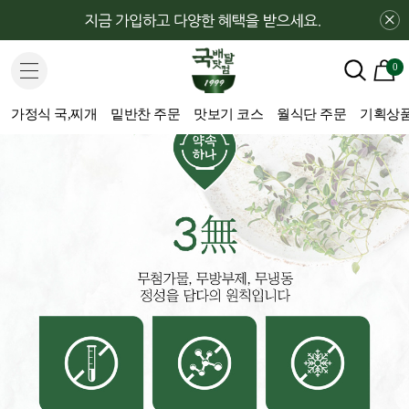
×
0
가정식 국,찌개
밑반찬 주문
맛보기 코스
월식단 주문
기획상품(H