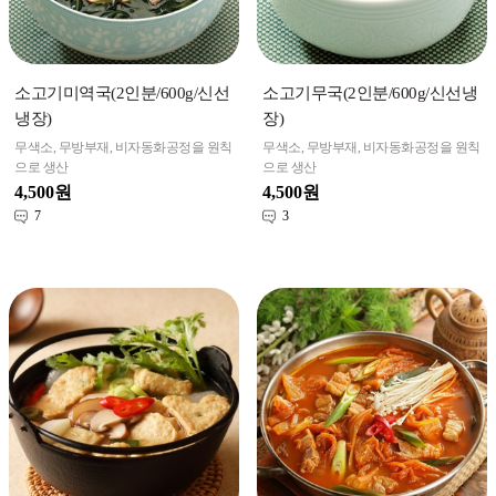
소고기미역국(2인분/600g/신선
소고기무국(2인분/600g/신선냉
냉장)
장)
무색소, 무방부재, 비자동화공정을 원칙
무색소, 무방부재, 비자동화공정을 원칙
으로 생산
으로 생산
4,500원
4,500원
7
3