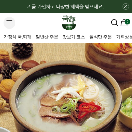
×
0
가정식 국,찌개
밑반찬 주문
맛보기 코스
월식단 주문
기획상품(H