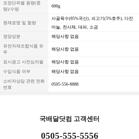
포장단위별 용량(중
600g
량)/수량
사골육수(85%국산), 쇠고기(5%호주), 다진
원재료명 및 함량
마늘, 천사채, 대파, 소금
영양성분
해당사항 없음
유전자재조합식품 유
해당사항 없음
무
표시광고 사전심의필
해당사항 없음
수입식품 여부
해당사항 없음
소비자상담 관련 전화
0505-556-8888
번호
국배달닷컴 고객센터
0505-555-5556