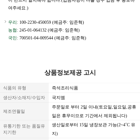
이 반드시 일치해야 합니다.(입금자명이 다를 경우 입금 후 통보하
여주세요.)
우리
: 100-2230-450059 (예금주: 임준혁)
농협
: 245-01-064132 (예금주: 임준혁)
국민
: 700501-04-009544 (예금주: 임준혁)
상품정보제공 고시
식품의 유형
즉석조리식품
생산자/소재지/수입자
국지엠
주문일로 부터 2일 이내(토요일,일요일,공휴
제조연월일
일은 휴무이므로 기간에서 제외됩니다)
생산일로부터 15일 냉장보관 가능(2~4˚C 유
유통기한 또는 품질유
지기한
지)