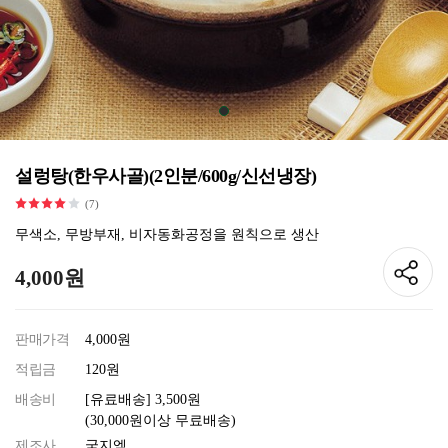
설렁탕(한우사골)(2인분/600g/신선냉장)
(7)
무색소, 무방부재, 비자동화공정을 원칙으로 생산
4,000원
판매가격
4,000원
적립금
120원
배송비
[유료배송] 3,500원
(30,000원이상 무료배송)
제조사
국지엠