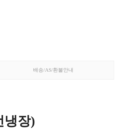
배송/AS/환불안내
선냉장)