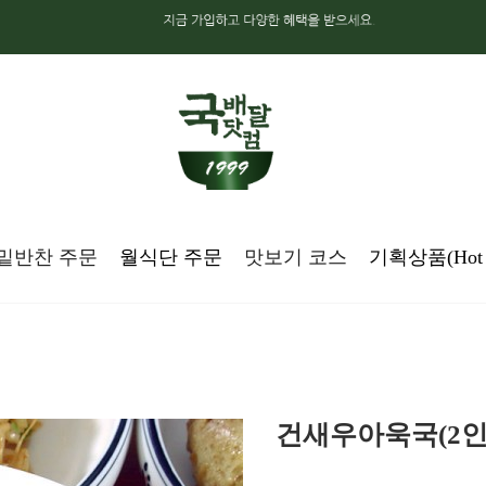
밑반찬 주문
월식단 주문
맛보기 코스
기획상품(Hot d
건새우아욱국(2인분