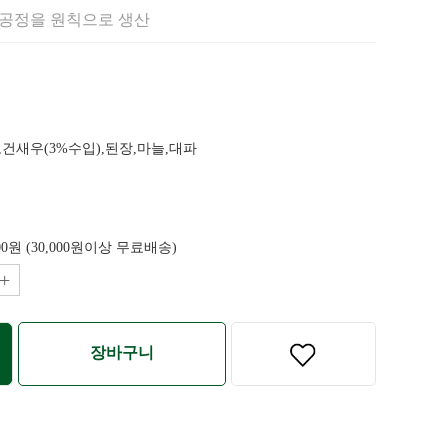
화공정을 원칙으로 생산
,건새우(3%수입),된장,마늘,대파
00원 (30,000원이상 무료배송)
+
장바구니