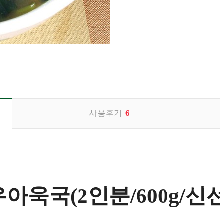
사용후기
6
아욱국(2인분/600g/신