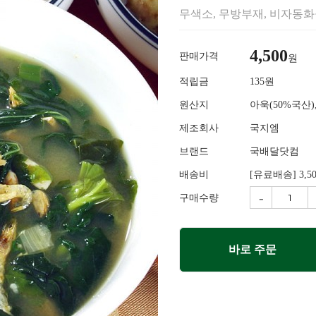
무색소, 무방부재, 비자동
4,500
판매가격
원
적립금
135원
원산지
아욱(50%국산)
제조회사
국지엠
브랜드
국배달닷컴
배송비
[유료배송] 3,5
-
구매수량
바로 주문