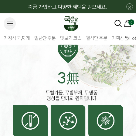
×
0
가정식 국,찌개
밑반찬 주문
맛보기 코스
월식단 주문
기획상품(Hot 