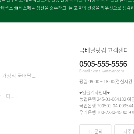
 無색소 無비스페놀 생산을 준수하고, 늘 고객의 건강을 최우선으로 생각
국배달닷컴 고객센터
0505-555-5556
E-mail : kmall@naver.com
가정식 국배달....
평일 09:00 ~ 18:00(점심시간 
♥입금계좌안내♥
.....
농협은행 245-01-064132 예
국민은행 700501-04-00954
우리은행 100-2230-450059
1:1문의
자주 