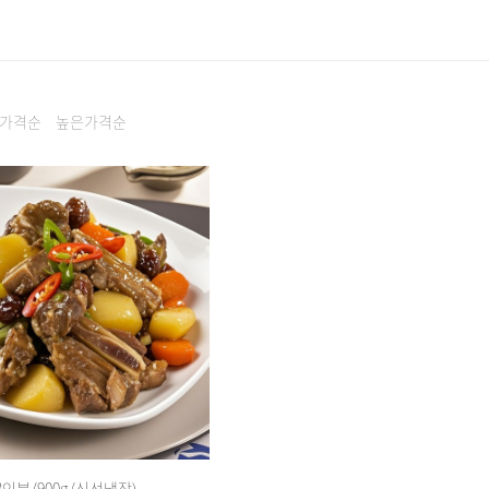
가격순
높은가격순
3인분/900g/신선냉장)