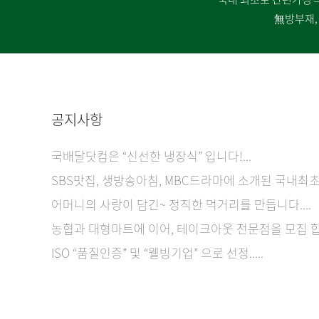
無방부재,
공지사항
국배달닷컴은 “신선한 냉장식” 입니다!...
SBS맛집, 생방송아침, MBC드라마에 소개된 국내최초 
어머니의 사랑이 담긴~ 정직한 먹거리를 만듭니다....
농협과 대형마트에 이어, 테이크아웃 전문점을 모집 합니다
ISO “품질인증” 및 “웰빙기업” 으로 선정.....