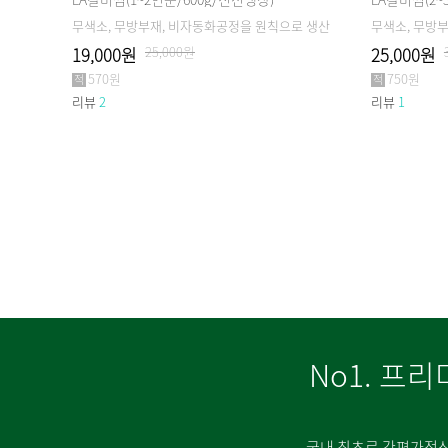
무색소, 무방부재, 비자동화공정을 원칙으로 생산
무색소, 무방
19,000원
25,000원
25,000원
570원
750원
리뷰
2
리뷰
1
No1. 프리
국내 최초로 간편가정식