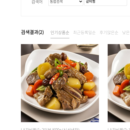
검색어
검색결과(
2
)
인기상품순
최근등록일순
후기많은순
낮은
LA갈비찜(1~2인분/600g/신선냉장)
LA갈비찜(2~