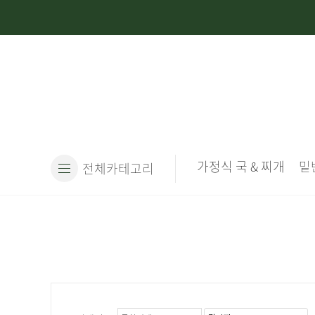
가정식 국 & 찌개
밑
전체카테고리