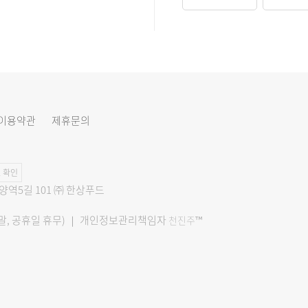
이용약관
제휴문의
 확인
문양역5길 101 ㈜ 한상푸드
00 / 주말, 공휴일 휴무) ｜ 개인정보관리책임자
™
천진주