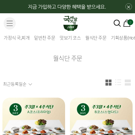
×
0
가정식 국,찌개
밑반찬 주문
맛보기 코스
월식단 주문
기획상품(Hot 
월식단 주문
최근등록일순