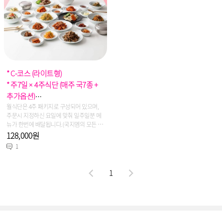
* C-코스 (라이트형)
* 주7일 × 4주식단 (매주 국7종 +
추가옵션)
* 용 량 : 2인~3인 선택주문
월식단은 4주 패키지로 구성되어 있으며,
주문시 지정하신 요일에 맞춰 일주일분 메
뉴가 한번에 배달됩니다.(국지엠의 모든 제
품은 신선냉장식이며, 당일생산/당일출고
128,000원
를 원칙으로 합니다)
1
1