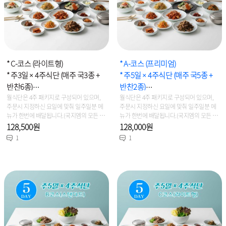
* C-코스 (라이트형)
* A-코스 (프리미엄)
* 주3일 × 4주식단 (매주 국3종 +
* 주5일 × 4주식단 (매주 국5종 +
반찬6종)
반찬2종)
* 용 량 : 2인~3인 선택주문
월식단은 4주 패키지로 구성되어 있으며,
* 용 량 : 2인~3인 선택주문
월식단은 4주 패키지로 구성되어 있으며,
주문시 지정하신 요일에 맞춰 일주일분 메
주문시 지정하신 요일에 맞춰 일주일분 메
뉴가 한번에 배달됩니다.(국지엠의 모든 제
뉴가 한번에 배달됩니다.(국지엠의 모든 제
품은 신선냉장식이며, 당일생산/당일출고
품은 신선냉장식이며, 당일생산/당일출고
128,500원
128,000원
를 원칙으로 합니다)
를 원칙으로 합니다)
1
1