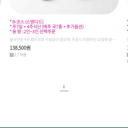
* B-코스 (스탠다드)
* 주7일 × 4주식단 (매주 국7종 + 추가옵션)
* 용 량 : 2인~3인 선택주문
월식단은 4주 패키지로 구성되어 있으며, 주문시 지정하신 요일에 맞춰 일주일분 메뉴가 한번에 배달됩니다.(국지엠의 모든 제품은 신선냉장식이며, 당일생산/당일출고를 원칙으로 합니다)
138,500원
2,770원
1