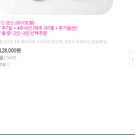
* C-코스 (라이트형)
* 주7일 × 4주식단 (매주 국7종 + 추가옵션)
* 용 량 : 2인~3인 선택주문
월식단은 4주 패키지로 구성되어 있으며, 주문시 지정하신 요일에 맞춰 일주일분 메뉴가 한번에 배달됩니다.(국지엠의 모든 제품은 신선냉장식이며, 당일생산/당일출고를 원칙으로 합니다)
128,000원
2,560원
<
리뷰
1