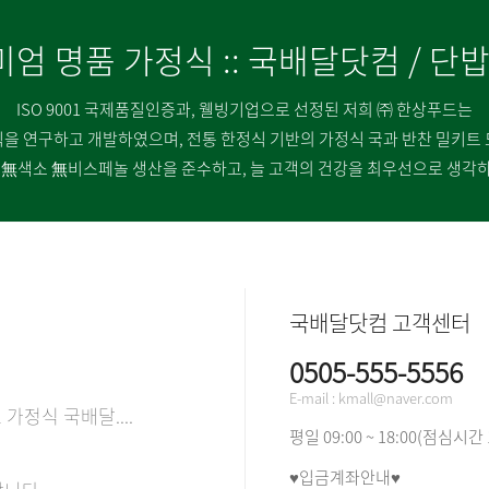
미엄 명품 가정식 :: 국배달닷컴 / 단
ISO 9001 국제품질인증과, 웰빙기업으로 선정된 저희 ㈜ 한상푸드는
을 연구하고 개발하였으며, 전통 한정식 기반의 가정식 국과 반찬 밀키트
 無색소 無비스페놀 생산을 준수하고, 늘 고객의 건강을 최우선으로 생각
국배달닷컴 고객센터
0505-555-5556
E-mail : kmall@naver.com
가정식 국배달....
평일 09:00 ~ 18:00(점심시간 
♥입금계좌안내♥