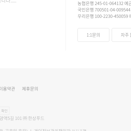
.....
농협은행 245-01-064132 예
국민은행 700501-04-00954
우리은행 100-2230-450059
1:1문의
자주 
이용약관
제휴문의
 확인
문양역5길 101 ㈜ 한상푸드