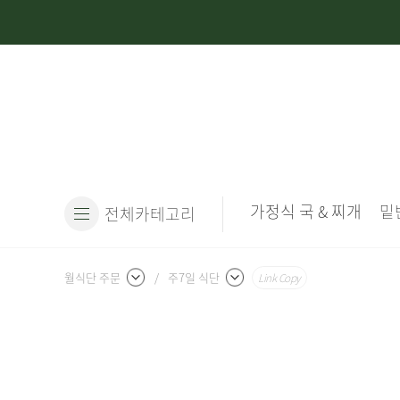
가정식 국 & 찌개
밑
전체카테고리
월식단 주문
/
주7일 식단
Link Copy