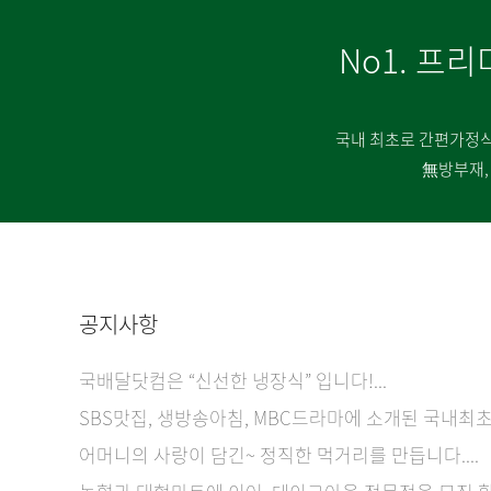
No1. 프리
국내 최초로 간편가정식
無방부재,
공지사항
국배달닷컴은 “신선한 냉장식” 입니다!...
SBS맛집, 생방송아침, MBC드라마에 소개된 국내최초 
어머니의 사랑이 담긴~ 정직한 먹거리를 만듭니다....