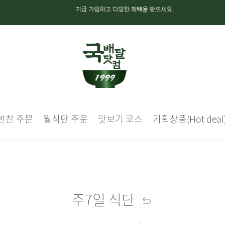
반찬 주문
월식단 주문
맛보기 코스
기획상품(Hot deal
주7일 식단