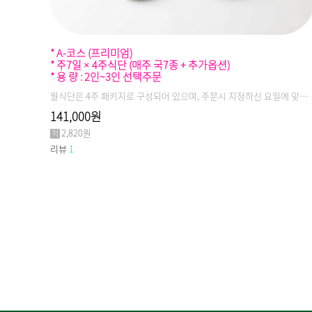
* A-코스 (프리미엄)
* 주7일 × 4주식단 (매주 국7종 + 추가옵션)
* 용 량 : 2인~3인 선택주문
월식단은 4주 패키지로 구성되어 있으며, 주문시 지정하신 요일에 맞춰 일주일분 메뉴가 한번에 배달됩니다.(국지엠의 모든 제품은 신선냉장식이며, 당일생산/당일출고를 원칙으로 합니다)
141,000원
2,820원
리뷰
1