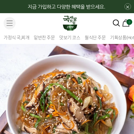
×
0
가정식 국,찌개
밑반찬 주문
맛보기 코스
월식단 주문
기획상품(Hot 