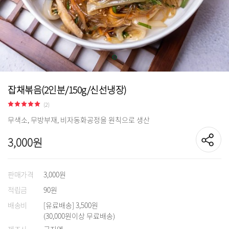
잡채볶음(2인분/150g/신선냉장)
(2)
무색소, 무방부재, 비자동화공정을 원칙으로 생산
3,000원
판매가격
3,000원
적립금
90원
배송비
[유료배송] 3,500원
(30,000원이상 무료배송)