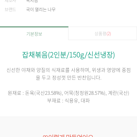
제조사
국지엠
브랜드
국이 열리는 나무
상품평
(2)
기본정보
잡채볶음(2인분/150g/신선냉장)
신선한 야채와 양질의 식재료를 사용하며, 위생과 영양에 중점
을 두고 정성껏 만든 반찬입니다.
원재료 : 돈육(국산23.58%), 어묵(청정원28.57%), 계란(국산)
부재료 : 식용유, 대파