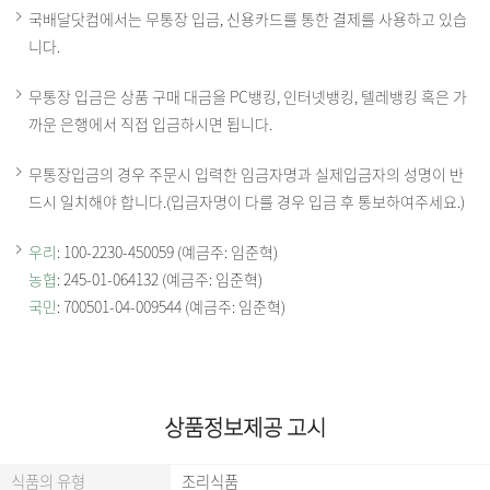
국배달닷컴에서는 무통장 입금, 신용카드를 통한 결제를 사용하고 있습
니다.
무통장 입금은 상품 구매 대금을 PC뱅킹, 인터넷뱅킹, 텔레뱅킹 혹은 가
까운 은행에서 직접 입금하시면 됩니다.
무통장입금의 경우 주문시 입력한 임금자명과 실제입금자의 성명이 반
드시 일치해야 합니다.(입금자명이 다를 경우 입금 후 통보하여주세요.)
우리
: 100-2230-450059 (예금주: 임준혁)
농협
: 245-01-064132 (예금주: 임준혁)
국민
: 700501-04-009544 (예금주: 임준혁)
상품정보제공 고시
식품의 유형
조리식품