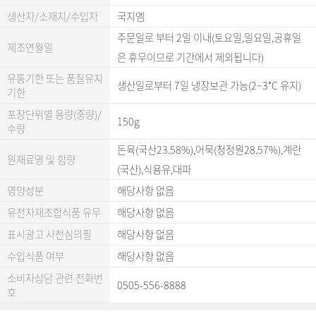
생산자/소재지/수입자
국지엠
주문일로 부터 2일 이내(토요일,일요일,공휴일
제조연월일
은 휴무이므로 기간에서 제외됩니다)
유통기한 또는 품질유지
생산일로부터 7일 냉장보관 가능(2~3˚C 유지)
기한
포장단위별 용량(중량)/
150g
수량
돈육(국산23.58%),어묵(청정원28.57%),계란
원재료명 및 함량
(국산),식용유,대파
영양성분
해당사항 없음
유전자재조합식품 유무
해당사항 없음
표시광고 사전심의필
해당사항 없음
수입식품 여부
해당사항 없음
소비자상담 관련 전화번
0505-556-8888
호