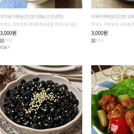
꼬마송이볶음(2인분/100g/신선냉장)
어묵야채볶음(2인분/100
무색소, 무방부재, 비자동화공정을 원칙으로 생산
무색소, 무방부재, 비자동
3,000원
3,000원
90원
90원
리뷰
4