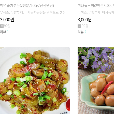
미역줄기볶음(2인분/100g/신선냉장)
취나물무침(2인분/100g
무색소, 무방부재, 비자동화공정을 원칙으로 생산
무색소, 무방부재, 비자동
3,000원
3,000원
90원
90원
리뷰
1
리뷰
2