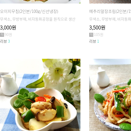
오이지무침(2인분/100g/신선냉장)
메추리알장조림(2인분/1
무색소, 무방부재, 비자동화공정을 원칙으로 생산
무색소, 무방부재, 비자동
3,000원
3,500원
90원
105원
리뷰
3
리뷰
1