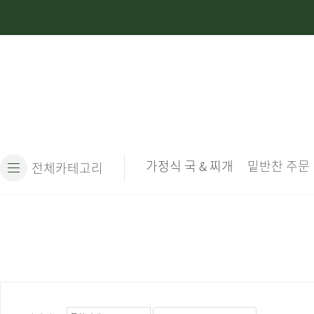
가정식 국 & 찌개
밑반찬 주문
전체카테고리