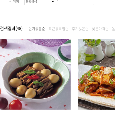
검색어
검색결과(
48
)
인기상품순
최근등록일순
후기많은순
낮은가격순