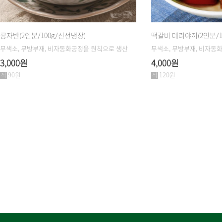
콩자반(2인분/100g/신선냉장)
떡갈비 데리야끼(2인분/1
무색소, 무방부재, 비자동화공정을 원칙으로 생산
무색소, 무방부재, 비자동
3,000원
4,000원
90원
120원